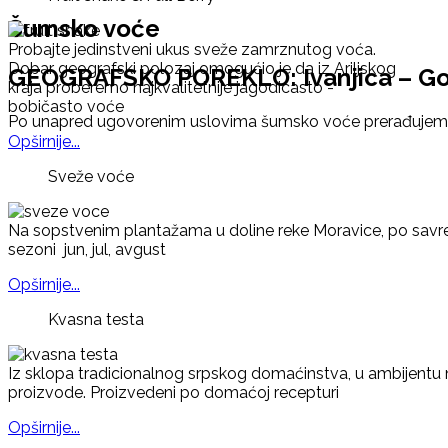
Šumsko voće
Probajte jedinstveni ukus sveže zamrznutog voća.
Dobar geografski polozaj omogućio je da iz Ariljskog
GEOGRAFSKO POREKLO: Ivanjica – Gol
kraja proberemo najkvalitetnije jagodicasto -
bobičasto voće
Po unapred ugovorenim uslovima šumsko voće prerađujemo
Opširnije...
Sveže voće
Na sopstvenim plantažama u doline reke Moravice, po savre
sezoni jun, jul, avgust
Opširnije...
Kvasna testa
Iz sklopa tradicionalnog srpskog domaćinstva, u ambijentu
proizvode. Proizvedeni po domaćoj recepturi
Opširnije...