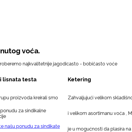
znutog voća.
proberemo najkvalitetnije jagodicasto - bobičasto voće
i lisnata testa
Ketering
rupu proizvoda kreirali smo
Zahvaljujući velikom skladiš
ponudu za sindikalne
i velikom asortimanu voća , 
ije
te našu ponudu za sindikate
je u mogućnosti da plasira na