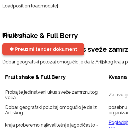
{loadposition loadmodule}
Fruit shake & Full Berry
Blic vesti
Probajte jedinstveni ukus sveže zamr
🍓 Preuzmi tender dokument
Dobar geografski polozaj omogućio je da iz Ariljskog kraja 
Fruit shake & Full Berry
Kvasna 
Probajte jedinstveni ukus sveže zamrznutog
Za ovu g
voća.
Dobar geografski položaj omogućio je da iz
posebnu 
Ariljskog
organizac
Pogledaj
kraja proberemo najkvalitetnije jagodičasto -
>>>