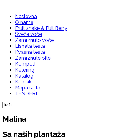
Naslovna
O nama
Fruit shake & Full Berry
Sveže voće
Zamrznuto voće
Lisnata testa
Kvasna testa
Zamrznute pite
Kompoti
Ketering
Katalog
Kontakt
Mapa sajta
TENDERI
Malina
Sa naših plantaža