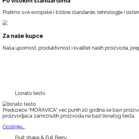
Po visokim standardima
Pratimo sve evropske i tržišne standarde, tehnologije i sist
Za naše kupce
Naša upornost, produktivnost i kvalitet naših proizvoda, pre
Lisnato testo
Preduzeće “MORAVICA” već punih 20 godina se bavi proizvod
proizvodjaca zamrznutih proizvoda na bazi lisnatog testa.
Opširnije...
Fruit shake & Full Berry