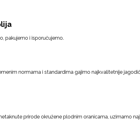
ija
, pakujemo i isporučujemo.
menim normama i standardima gajimo najkvalitetnije jagodiča
 netaknute prirode okružene plodnim oranicama, uzimamo najb