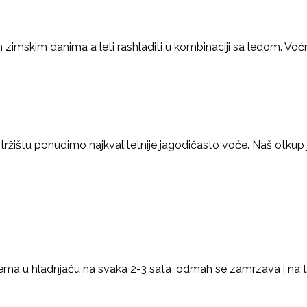
nim zimskim danima a leti rashladiti u kombinaciji sa ledom. Vo
žištu ponudimo najkvalitetnije jagodičasto voće. Naš otkup 
ema u hladnjaču na svaka 2-3 sata ,odmah se zamrzava i na