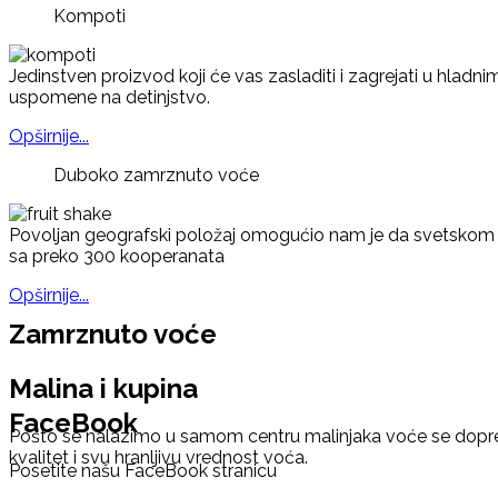
Kompoti
Jedinstven proizvod koji će vas zasladiti i zagrejati u hlad
uspomene na detinjstvo.
Opširnije...
Duboko zamrznuto voće
Povoljan geografski položaj omogućio nam je da svetskom tr
sa preko 300 kooperanata
Opširnije...
Zamrznuto voće
Malina i kupina
FaceBook
Pošto se nalazimo u samom centru malinjaka voće se dopr
kvalitet i svu hranljivu vrednost voća.
Posetite našu FaceBook stranicu