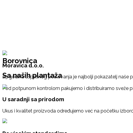
Borovnica
Moravica d.o.o.
Sa naših plantaža
25 godina uspešnog poslovanja je najbolji pokazatelj naše p
Pod potpunom kontrolom pakujemo i distribuiramo sveže plo
U saradnji sa prirodom
Ukus i kvalitet proizvoda određujemo već na početku izbor