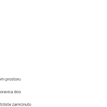
nom prostoru
Moravica doo
 tržiste zamrznuto