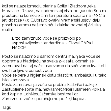
koji se nalaze izmedju planina Golije i Zlatibora ,reka
Moravice i Rzava , na nadmorskoj visini od 300 do 800 m i
prostoru na kome se zimi temperatura spusta na -30 C a
leti dostiže +40 C.Upravo ovakvi vremenski uslovi daju
posebnu aromu našem voću i daleko poznatoj Ariljskoj
malini.
Brzo zamrznuto voće se proizvodi po
uspostavljenim standardima
- GlobalGAPa i
HACCP
Pošto se nalazimo u samom centru malinjaka voće se
doprema u hladnjaču na svaka 2-3 sata ,odmah se
zamrzava i na taj način uspevamo da sačuvamo kvalitet i
svu hranljivu vrednost voća.
Voće se bere u higijenski čistu plastičnu ambalažu i u tako
istoj zamrzava.
Posle zamrzavanja voće se prebira ,kalibriše i pakuje.
Zastupljene sorte maline:Vilamet,Miker,Tulameen,Polka a
kod kupine :LohNes,Čačanska bestrna i dr.
Zamrznuto voće isporučujemo po želji kupca .
Tags