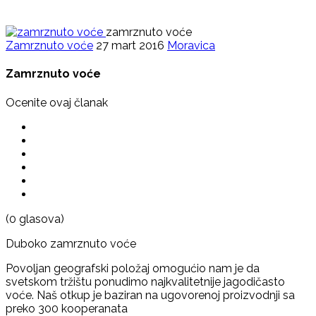
zamrznuto voće
Zamrznuto voće
27 mart 2016
Moravica
Zamrznuto voće
Ocenite ovaj članak
(0 glasova)
Duboko zamrznuto voće
Povoljan geografski položaj omogućio nam je da
svetskom tržištu ponudimo najkvalitetnije jagodičasto
voće. Naš otkup je baziran na ugovorenoj proizvodnji sa
preko 300 kooperanata