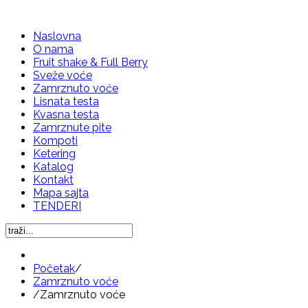
Naslovna
O nama
Fruit shake & Full Berry
Sveže voće
Zamrznuto voće
Lisnata testa
Kvasna testa
Zamrznute pite
Kompoti
Ketering
Katalog
Kontakt
Mapa sajta
TENDERI
Početak
/
Zamrznuto voće
/
Zamrznuto voće