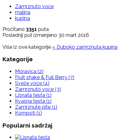
Zamrznuto voće
malina
kupina
Pročitano
3351
puta
Poslednji put izmenjeno 30 mart 2016
Više iz ove kategorije
« Duboko zamrznuta kupina
Kategorije
Moravica
(2)
Fruit shake & Full Berry
(7)
Sveže voće
(4)
Zamrznuto voće
(3)
Lisnata testa
(1)
Kvasna testa
(1)
Zamrznute pite
(1)
Kompoti
(1)
Popularni sadržaj