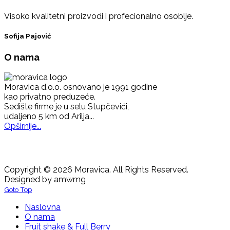
Visoko kvalitetni proizvodi i profecionalno osoblje.
Sofija Pajović
O nama
Moravica d.o.o. osnovano je 1991 godine
kao privatno preduzeće.
Sedište firme je u selu Stupčevići,
udaljeno 5 km od Arilja...
Opširnije...
Copyright © 2026 Moravica. All Rights Reserved.
Designed by amwmg
Goto Top
Naslovna
O nama
Fruit shake & Full Berry