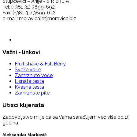
Stupčevići – Arilje - S R B I J A
Tel: (+381 31) 3899-692
Fax: (+381 31) 3899-612
e-mail: moravica[at]moravica.biz
Važni - linkovi
Fruit shake & Full Berry
Sveže voće
Zamrznuto voće
Lisnata testa
Kvasna testa
Zamrznute pite
Utisci klijenata
Zadovoljstvo mi je da sa Vama sarađujem već više od 15
godina
Aleksandar Marković