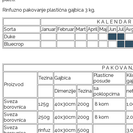
Rinfuzno pakovanje plastična gajbica 3 kg.
K A L E N D A R
Sorta
Januar
Februar
Mart
April
Maj
Jun
Jul
Av
Duke
Bluecrop
P A K O V A N
Plasticne
Ki
Tezina
Gajbica
posude
gaj
Proizvod
sa
Dimenzije
Tezina
ne
poklopcima
Sveza
125g
40x30cm
200g
8 kom
1,
borovnica
Sveza
250g
40x30cm
200g
8 kom
2,
borovnica
Sveza
rinfuz
40x30cm
500g
3,