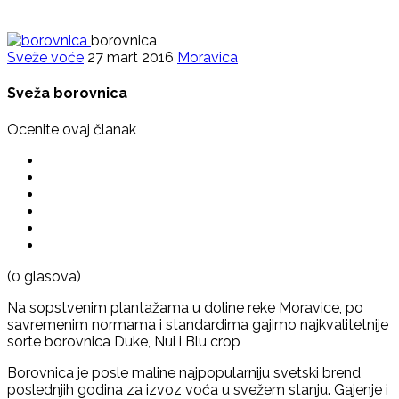
borovnica
Sveže voće
27 mart 2016
Moravica
Sveža borovnica
Ocenite ovaj članak
(0 glasova)
Na sopstvenim plantažama u doline reke Moravice, po
savremenim normama i standardima gajimo najkvalitetnije
sorte borovnica Duke, Nui i Blu crop
Borovnica je posle maline najpopularniju svetski brend
poslednjih godina za izvoz voća u svežem stanju. Gajenje i