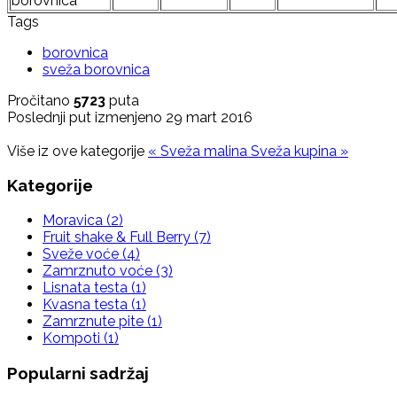
borovnica
Tags
borovnica
sveža borovnica
Pročitano
5723
puta
Poslednji put izmenjeno 29 mart 2016
Više iz ove kategorije
« Sveža malina
Sveža kupina »
Kategorije
Moravica
(2)
Fruit shake & Full Berry
(7)
Sveže voće
(4)
Zamrznuto voće
(3)
Lisnata testa
(1)
Kvasna testa
(1)
Zamrznute pite
(1)
Kompoti
(1)
Popularni sadržaj