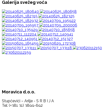
Galerija svežeg voća
Moravica d.o.o.
Stupčevići – Arilje - S R B I J A
Tel: (+381 31) 3899-692