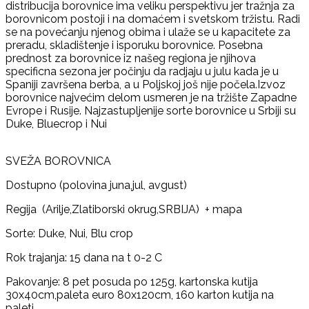
distribucija borovnice ima veliku perspektivu jer tražnja za
borovnicom postoji i na domaćem i svetskom tržistu. Radi
se na povećanju njenog obima i ulaže se u kapacitete za
preradu, skladištenje i isporuku borovnice. Posebna
prednost za borovnice iz našeg regiona je njihova
specificna sezona jer počinju da radjaju u julu kada je u
Spaniji završena berba, a u Poljskoj još nije počela.Izvoz
borovnice najvećim delom usmeren je na tržište Zapadne
Evrope i Rusije. Najzastupljenije sorte borovnice u Srbiji su
Duke, Bluecrop i Nui
SVEŽA BOROVNICA
Dostupno (polovina juna,jul, avgust)
Regija (Arilje,Zlatiborski okrug,SRBIJA) + mapa
Sorte: Duke, Nui, Blu crop
Rok trajanja: 15 dana na t 0-2 C
Pakovanje: 8 pet posuda po 125g, kartonska kutija
30x40cm,paleta euro 80x120cm, 160 karton kutija na
paleti.