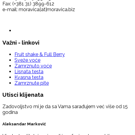
Fax: (+381 31) 3899-612
e-mail: moravica[at]moravica.biz
Važni - linkovi
Fruit shake & Full Berry
Sveže voće
Zamrznuto voće
Lisnata testa
Kvasna testa
Zamrznute pite
Utisci klijenata
Zadovoljstvo mi je da sa Vama sarađujem već više od 15
godina
Aleksandar Marković