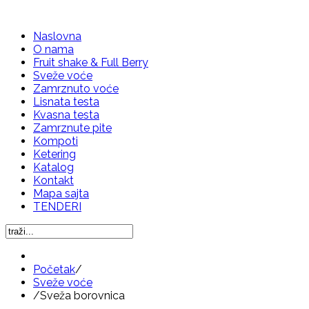
Naslovna
O nama
Fruit shake & Full Berry
Sveže voće
Zamrznuto voće
Lisnata testa
Kvasna testa
Zamrznute pite
Kompoti
Ketering
Katalog
Kontakt
Mapa sajta
TENDERI
Početak
/
Sveže voće
/
Sveža borovnica