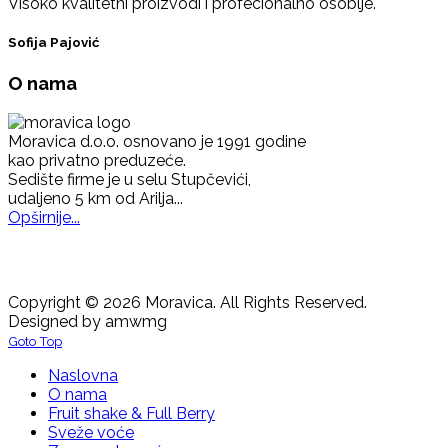
Visoko kvalitetni proizvodi i profecionalno osoblje.
Sofija Pajović
O nama
Moravica d.o.o. osnovano je 1991 godine
kao privatno preduzeće.
Sedište firme je u selu Stupčevići,
udaljeno 5 km od Arilja...
Opširnije...
Copyright © 2026 Moravica. All Rights Reserved.
Designed by amwmg
Goto Top
Naslovna
O nama
Fruit shake & Full Berry
Sveže voće