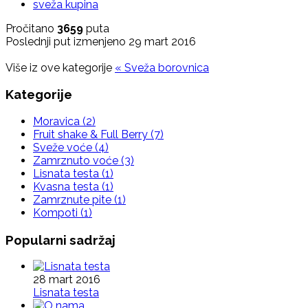
sveža kupina
Pročitano
3659
puta
Poslednji put izmenjeno 29 mart 2016
Više iz ove kategorije
« Sveža borovnica
Kategorije
Moravica
(2)
Fruit shake & Full Berry
(7)
Sveže voće
(4)
Zamrznuto voće
(3)
Lisnata testa
(1)
Kvasna testa
(1)
Zamrznute pite
(1)
Kompoti
(1)
Popularni sadržaj
28 mart 2016
Lisnata testa