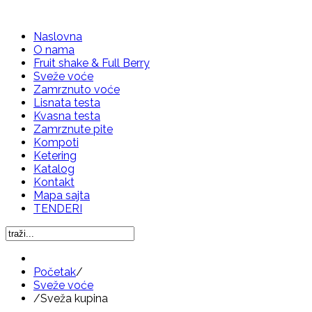
Naslovna
O nama
Fruit shake & Full Berry
Sveže voće
Zamrznuto voće
Lisnata testa
Kvasna testa
Zamrznute pite
Kompoti
Ketering
Katalog
Kontakt
Mapa sajta
TENDERI
Početak
/
Sveže voće
/
Sveža kupina