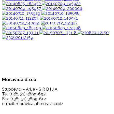
Moravica d.o.o.
Stupčevići – Arilje - S R B I J A
Tel: (+381 31) 3899-692
Fax: (+381 31) 3899-612
e-mail: moravica[at]moravica.biz