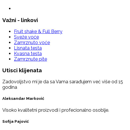
Važni - linkovi
Fruit shake & Full Berry
Sveže voće
Zamrznuto voće
Lisnata testa
Kvasna testa
Zamrznute pite
Utisci klijenata
Zadovoljstvo mi je da sa Vama sarađujem već više od 15
godina
Aleksandar Marković
Visoko kvalitetni proizvodi i profecionalno osoblje.
Sofija Pajović