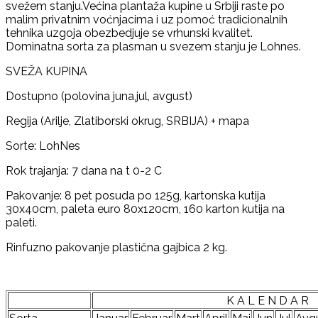
svežem stanju.Većina plantaža kupine u Srbiji raste po
malim privatnim voćnjacima i uz pomoć tradicionalnih
tehnika uzgoja obezbedjuje se vrhunski kvalitet.
Dominatna sorta za plasman u svezem stanju je Lohnes.
SVEŽA KUPINA
Dostupno (polovina juna,jul, avgust)
Regija (Arilje, Zlatiborski okrug, SRBIJA) + mapa
Sorte: LohNes
Rok trajanja: 7 dana na t 0-2 C
Pakovanje: 8 pet posuda po 125g, kartonska kutija
30x40cm, paleta euro 80x120cm, 160 karton kutija na
paleti.
Rinfuzno pakovanje plastična gajbica 2 kg.
K A L E N D A R 