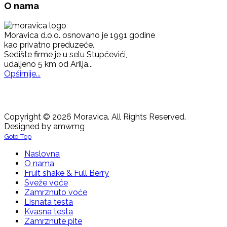
O nama
Moravica d.o.o. osnovano je 1991 godine
kao privatno preduzeće.
Sedište firme je u selu Stupčevići,
udaljeno 5 km od Arilja...
Opširnije...
Copyright © 2026 Moravica. All Rights Reserved.
Designed by amwmg
Goto Top
Naslovna
O nama
Fruit shake & Full Berry
Sveže voće
Zamrznuto voće
Lisnata testa
Kvasna testa
Zamrznute pite