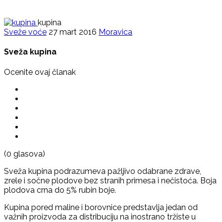
kupina
Sveže voće
27 mart 2016
Moravica
Sveža kupina
Ocenite ovaj članak
(0 glasova)
Sveža kupina podrazumeva pažljivo odabrane zdrave,
zrele i sočne plodove bez stranih primesa i nečistoća. Boja
plodova crna do 5% rubin boje.
Kupina pored maline i borovnice predstavlja jedan od
važnih proizvoda za distribuciju na inostrano tržiste u